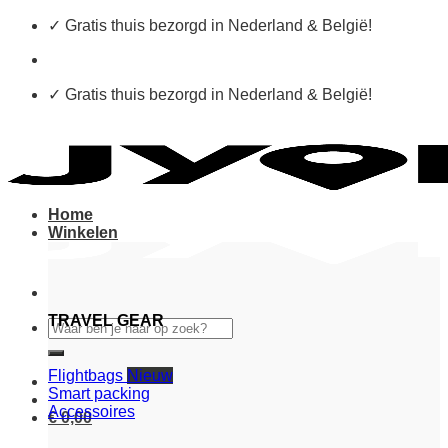
Ga
✓ Gratis thuis bezorgd in Nederland & België!
naar
inhoud
✓ Gratis thuis bezorgd in Nederland & België!
Home
Winkelen
TRAVEL GEAR
Search
for:
Flightbags
Smart packing
Accessoires
€
0,00