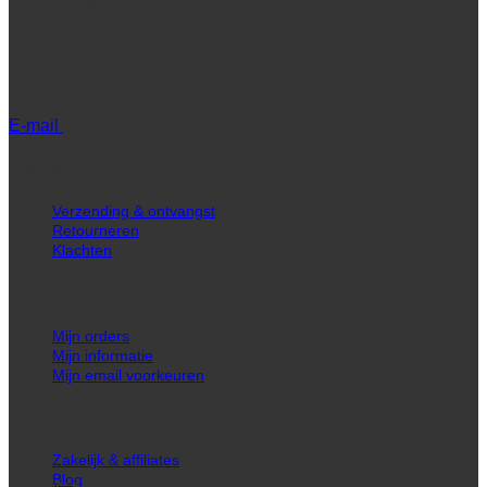
Rijnvaartweg 8
2691WK 's-Gravenzande
Nederland
KVK
67671969
BTW
NL004704826B49
E-mail
+31 62 87 78 792
Klantenservice
Verzending & ontvangst
Retourneren
Klachten
Mijn account
Mijn orders
Mijn informatie
Mijn email voorkeuren
Contact
Zakelijk & affiliates
Blog